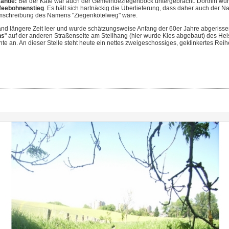
Rande:
Bei der Kate war auch der Gemeindeziegenbock untergebracht. Dorthin wur
feebohnenstieg
. Es hält sich hartnäckig die Überlieferung, dass daher auch der 
mschreibung des Namens "Ziegenkötelweg" wäre.
and längere Zeit leer und wurde schätzungsweise Anfang der 60er Jahre abgeriss
ns
" auf der anderen Straßenseite am Steilhang (hier wurde Kies abgebaut) des Hei
te an. An dieser Stelle steht heute ein nettes zweigeschossiges, geklinkertes Rei