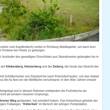
zufuhr zum Karpfenteich) vorbei in Richtung Waldkapelle, um dann kurz
n Postsee bei Preetz zu gelangen.
t. Ausläufer des gewaltigen Eisschildes aus Skandinavien gelangten bis in
e der
Klinkenberg
,
Heisterberg
und der
Deberg
, die heute das Gesicht der
mit Schlittschuhen von Raisdorf bis nach Pohnsdorf laufen. Um das Gebiet
ss die Au fast von der Bildfläche verschwand. In den 90er Jahren erwarb
 freigelegt und in diesem Rahmen entstanden die Frohnteiche als
icht alt sondern neueren Ursprungs.
hrener Weg
gestanden, hat orientiert haben. Das Armenhaus gehörte der
utigen Fußweges "
Klöterbek
" im Bereich der jetzigen Pumpstation.