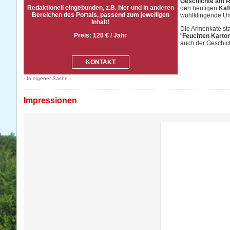
Geschichte am 
Redaktionell eingebunden, z.B. hier und in anderen
den heutigen
Kaf
Bereichen des Portals, passend zum jeweiligen
wohlklingende U
Inhalt!
Die Armenkate st
Preis: 120 € / Jahr
"
Feuchten Karto
auch der Geschich
KONTAKT
- In eigener Sache -
Impressionen