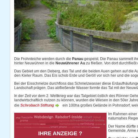
Die Frohnteiche werden durch die
Panau
gespeist. Die Panau sammelt ihr
hinter Neuwühren in die
Neuwührener Au
zu fließen. Von dort durchfließ
Das Gebiet um den Deberg, das Tal und die beiden Auen gehen auf die A
den Kieler Raum. Das Eis schob Erde und Geröll vor sich her und die s
Bei der Eisschmelze durchfloss das Schmelzwasser diese Erdaufhäufunge
Landschaft prägen. Das abfließende Wasser formte das Tal mit der Neuwü
In der Zeit vor dem 2. Weltkrieg war das Talgebiet östlich des Rönner G
landwirtschaftlich nutzen zu können, wurden die Wiesen in den 50er Jahre
die
Schrobach Stiftung
ein 100ha großes Gelände in Pohnsdorf, wel
Im Rahmen einer R
naturnahes Regen
Der Name dürfte s
Gemeinde. Arme u
IHRE ANZEIGE ?