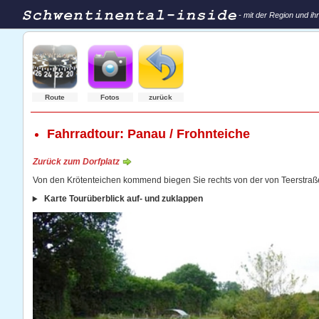
- mit der Region und i
Route
Fotos
zurück
Fahrradtour: Panau / Frohnteiche
Zurück zum Dorfplatz
Von den Krötenteichen kommend biegen Sie rechts von der von Teerstra
Karte Tourüberblick auf- und zuklappen