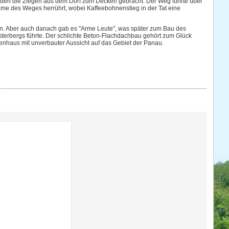
den die Ziegen aus dem Dorf zum Decken gebracht. Der Weg führte über
Name des Weges herrührt, wobei Kaffeebohnenstieg in der Tat eine
en. Aber auch danach gab es "Arme Leute", was später zum Bau des
sterbergs führte. Der schlichte Beton-Flachdachbau gehört zum Glück
henhaus mit unverbauter Aussicht auf das Gebiet der Panau.