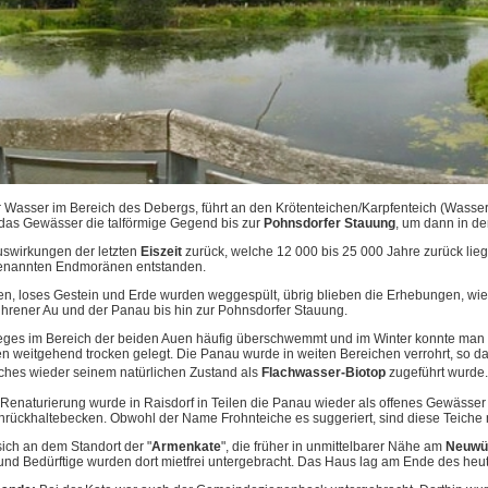
 Wasser im Bereich des Debergs, führt an den Krötenteichen/Karpfenteich (Wasser
t das Gewässer die talförmige Gegend bis zur
Pohnsdorfer Stauung
, um dann in de
uswirkungen der letzten
Eiszeit
zurück, welche 12 000 bis 25 000 Jahre zurück lieg
ogenannten Endmoränen entstanden.
n, loses Gestein und Erde wurden weggespült, übrig blieben die Erhebungen, wi
hrener Au und der Panau bis hin zur Pohnsdorfer Stauung.
eheges im Bereich der beiden Auen häufig überschwemmt und im Winter konnte man 
n weitgehend trocken gelegt. Die Panau wurde in weiten Bereichen verrohrt, so da
ches wieder seinem natürlichen Zustand als
Flachwasser-Biotop
zugeführt wurde.
enaturierung wurde in Raisdorf in Teilen die Panau wieder als offenes Gewässer
rückhaltebecken. Obwohl der Name Frohnteiche es suggeriert, sind diese Teiche n
ich an dem Standort der "
Armenkate
", die früher in unmittelbarer Nähe am
Neuwü
nd Bedürftige wurden dort mietfrei untergebracht. Das Haus lag am Ende des he